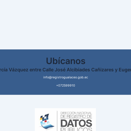
Ubícanos
rcía Vázquez entre Calle José Alcibiades Cañizares y Euge
info@registrogualaceo.gob.ec
+072599910