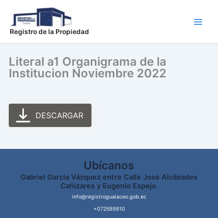
Ir
Main
al
Men
contenido
Registro de la Propiedad
Literal a1 Organigrama de la
Institucion Noviembre 2022
DESCARGAR
Ubícanos
Gabriel García Vázquez entre Calle José Alcibiades
Cañizares y Eugenio Espejo.
info@registrogualaceo.gob.ec
+072599910