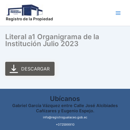
Ir
Main
al
Men
contenido
Registro de la Propiedad
Literal a1 Organigrama de la
Institución Julio 2023
DESCARGAR
Ubícanos
Gabriel García Vázquez entre Calle José Alcibiades
Cañizares y Eugenio Espejo.
info@registrogualaceo.gob.ec
+072599910