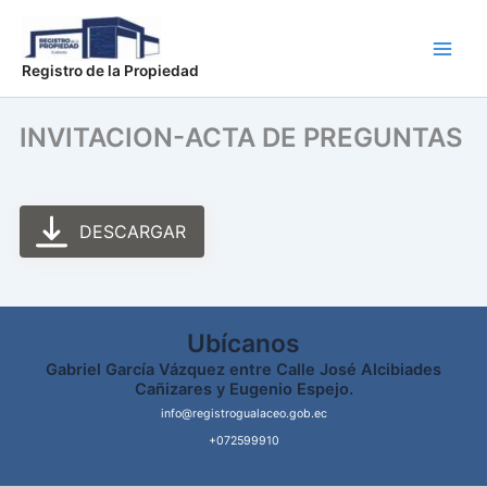
Ir
Main
al
Men
contenido
Registro de la Propiedad
INVITACION-ACTA DE PREGUNTAS
DESCARGAR
Ubícanos
Gabriel García Vázquez entre Calle José Alcibiades
Cañizares y Eugenio Espejo.
info@registrogualaceo.gob.ec
+072599910