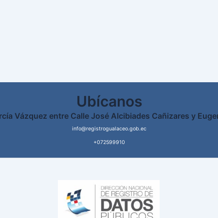
Ubícanos
rcía Vázquez entre Calle José Alcibiades Cañizares y Euge
info@registrogualaceo.gob.ec
+072599910