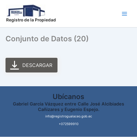
Ir
Main
al
Men
contenido
Registro de la Propiedad
Conjunto de Datos (20)
DESCARGAR
Ubícanos
Gabriel García Vázquez entre Calle José Alcibiades
Cañizares y Eugenio Espejo.
info@registrogualaceo.gob.ec
+072599910