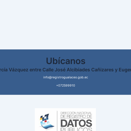
Ubícanos
rcía Vázquez entre Calle José Alcibiades Cañizares y Euge
info@registrogualaceo.gob.ec
+072599910