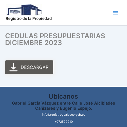
Ir
Main
al
Men
contenido
Registro de la Propiedad
CEDULAS PRESUPUESTARIAS
DICIEMBRE 2023
DESCARGAR
Ubícanos
Gabriel García Vázquez entre Calle José Alcibiades
Cañizares y Eugenio Espejo.
info@registrogualaceo.gob.ec
+072599910