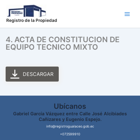
Ir
Main
al
Men
contenido
Registro de la Propiedad
4. ACTA DE CONSTITUCION DE
EQUIPO TECNICO MIXTO
DESCARGAR
Ubícanos
Gabriel García Vázquez entre Calle José Alcibiades
Cañizares y Eugenio Espejo.
info@registrogualaceo.gob.ec
+072599910