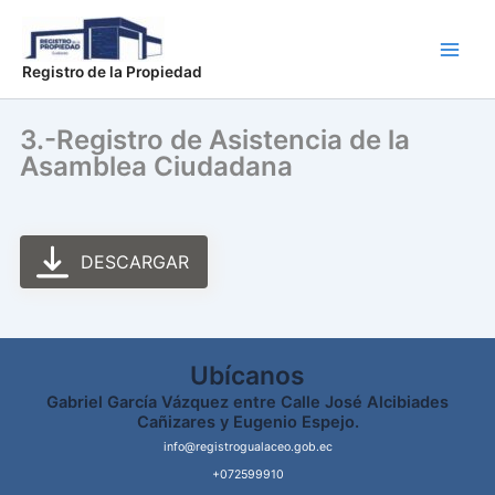
Ir
Main
al
Men
contenido
Registro de la Propiedad
3.-Registro de Asistencia de la
Asamblea Ciudadana
DESCARGAR
Ubícanos
Gabriel García Vázquez entre Calle José Alcibiades
Cañizares y Eugenio Espejo.
info@registrogualaceo.gob.ec
+072599910