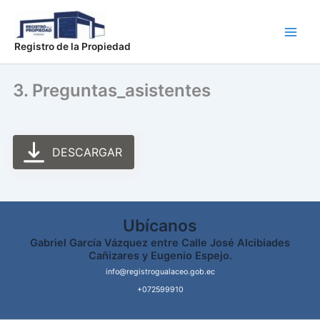
Ir
Main
al
Men
contenido
Registro de la Propiedad
3. Preguntas_asistentes
DESCARGAR
Ubícanos
Gabriel García Vázquez entre Calle José Alcibiades
Cañizares y Eugenio Espejo.
info@registrogualaceo.gob.ec
+072599910