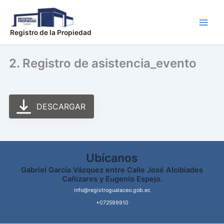
Ir
Main
al
Men
contenido
Registro de la Propiedad
2. Registro de asistencia_evento
DESCARGAR
Ubícanos
Gabriel García Vázquez entre Calle José Alcibiades
Cañizares y Eugenio Espejo.
info@registrogualaceo.gob.ec
+072599910