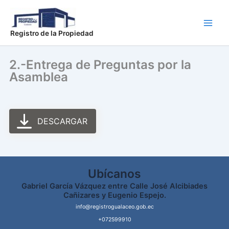
Ir
Main
al
Men
contenido
Registro de la Propiedad
2.-Entrega de Preguntas por la
Asamblea
DESCARGAR
Ubícanos
Gabriel García Vázquez entre Calle José Alcibiades
Cañizares y Eugenio Espejo.
info@registrogualaceo.gob.ec
+072599910