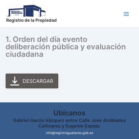
Ir
Main
al
Men
contenido
Registro de la Propiedad
1. Orden del día evento
deliberación pública y evaluación
ciudadana
DESCARGAR
Ubícanos
Gabriel García Vázquez entre Calle José Alcibiades
Cañizares y Eugenio Espejo.
info@registrogualaceo.gob.ec