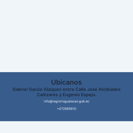
Ubícanos
Gabriel García Vázquez entre Calle José Alcibiades
Cañizares y Eugenio Espejo.
info@registrogualaceo.gob.ec
+072599910