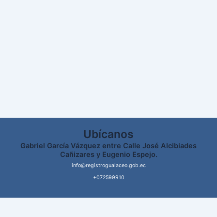
Ubícanos
Gabriel García Vázquez entre Calle José Alcibiades
Cañizares y Eugenio Espejo.
info@registrogualaceo.gob.ec
+072599910