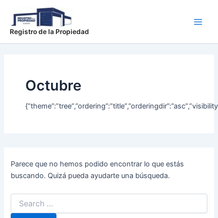
Buscar
Ir
Main
por:
al
Men
contenido
Registro de la Propiedad
Octubre
{“theme”:”tree”,”ordering”:”title”,”orderingdir”:”asc”,”vi
Parece que no hemos podido encontrar lo que estás
buscando. Quizá pueda ayudarte una búsqueda.