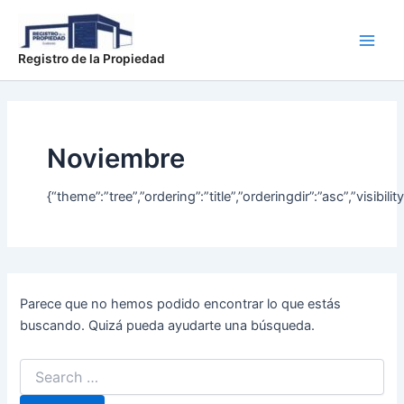
Buscar
Ir
Main
por:
al
Men
contenido
Registro de la Propiedad
Noviembre
{“theme”:”tree”,”ordering”:”title”,”orderingdir”:”asc”,”vi
Parece que no hemos podido encontrar lo que estás
buscando. Quizá pueda ayudarte una búsqueda.