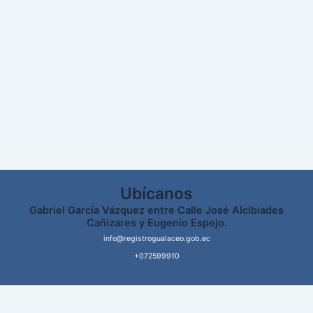
Ubícanos
Gabriel García Vázquez entre Calle José Alcibiades
Cañizares y Eugenio Espejo.
info@registrogualaceo.gob.ec
+072599910