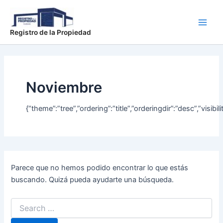
Buscar
Ir
Main
por:
al
Men
contenido
Registro de la Propiedad
Noviembre
{“theme”:”tree”,”ordering”:”title”,”orderingdir”:”desc”,”v
Parece que no hemos podido encontrar lo que estás
buscando. Quizá pueda ayudarte una búsqueda.