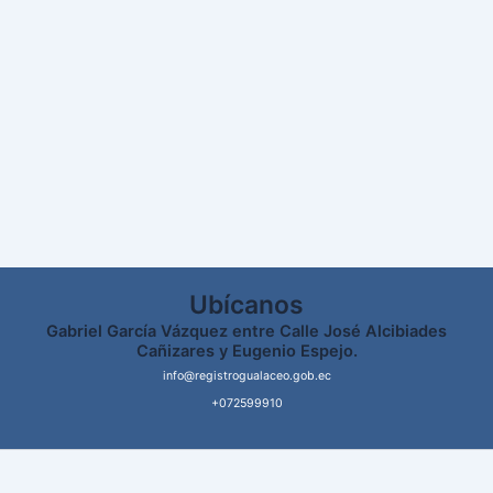
Ubícanos
Gabriel García Vázquez entre Calle José Alcibiades
Cañizares y Eugenio Espejo.
info@registrogualaceo.gob.ec
+072599910