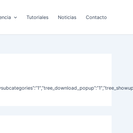
encia
Tutoriales
Noticias
Contacto
ree_showsubcategories”:”1″,”tree_download_popup”:”1″,”tree_sh