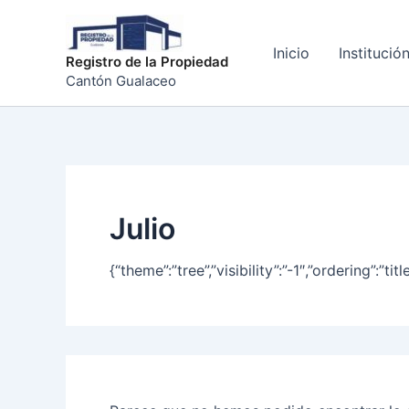
Buscar
Ir
por:
al
Inicio
Institució
contenido
Registro de la Propiedad
Cantón Gualaceo
Julio
{“theme”:”tree”,”visibility”:”-1″,”ordering”