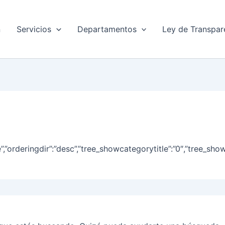
n
Servicios
Departamentos
Ley de Transpar
:”title”,”orderingdir”:”desc”,”tree_showcategorytitle”:”0″,”t