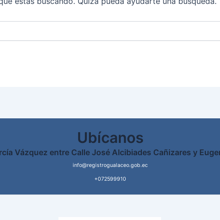
que estás buscando. Quizá pueda ayudarte una búsqueda.
Ubícanos
rcía Vázquez entre Calle José Alcibiades Cañizares y Euge
info@registrogualaceo.gob.ec
+072599910