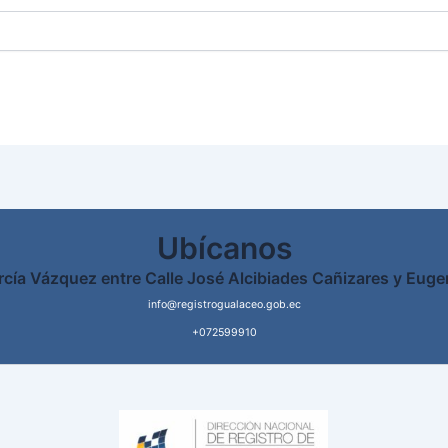
Ubícanos
rcía Vázquez entre Calle José Alcibiades Cañizares y Euge
info@registrogualaceo.gob.ec
+072599910