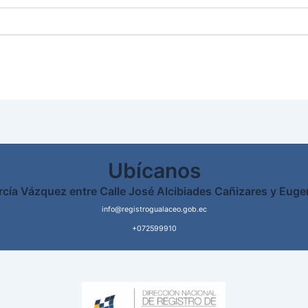
Ubícanos
rcía Vázquez entre Calle José Alcibiades Cañizares y Euge
info@registrogualaceo.gob.ec
+072599910