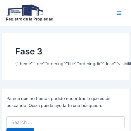
Buscar
Ir
Main
por:
al
Men
contenido
Registro de la Propiedad
Fase 3
{“theme”:”tree”,”ordering”:”title”,”orderingdir”:”desc”,”v
Parece que no hemos podido encontrar lo que estás
buscando. Quizá pueda ayudarte una búsqueda.