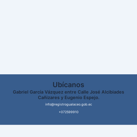
Ubícanos
Gabriel García Vázquez entre Calle José Alcibiades
Cañizares y Eugenio Espejo.
info@registrogualaceo.gob.ec
+072599910