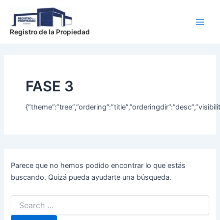
Buscar
Ir
Main
por:
al
Men
contenido
Registro de la Propiedad
FASE 3
{“theme”:”tree”,”ordering”:”title”,”orderingdir”:”desc”,”v
Parece que no hemos podido encontrar lo que estás
buscando. Quizá pueda ayudarte una búsqueda.