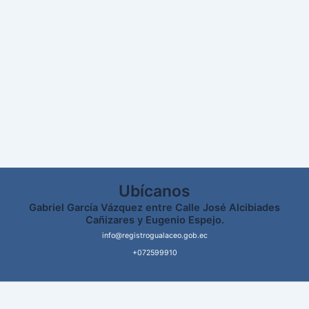
Ubícanos
Gabriel García Vázquez entre Calle José Alcibiades
Cañizares y Eugenio Espejo.
info@registrogualaceo.gob.ec
+072599910