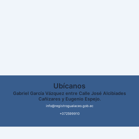
Ubícanos
Gabriel García Vázquez entre Calle José Alcibiades
Cañizares y Eugenio Espejo.
info@registrogualaceo.gob.ec
+072599910