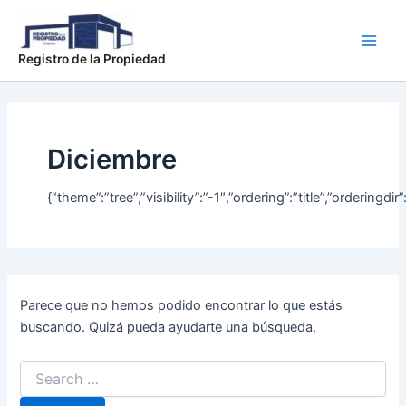
Buscar
Ir
Main
por:
al
Men
contenido
Registro de la Propiedad
Diciembre
{“theme”:”tree”,”visibility”:”-1″,”ordering”:”title”,”orde
Parece que no hemos podido encontrar lo que estás
buscando. Quizá pueda ayudarte una búsqueda.