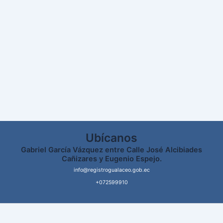
Ubícanos
Gabriel García Vázquez entre Calle José Alcibiades
Cañizares y Eugenio Espejo.
info@registrogualaceo.gob.ec
+072599910