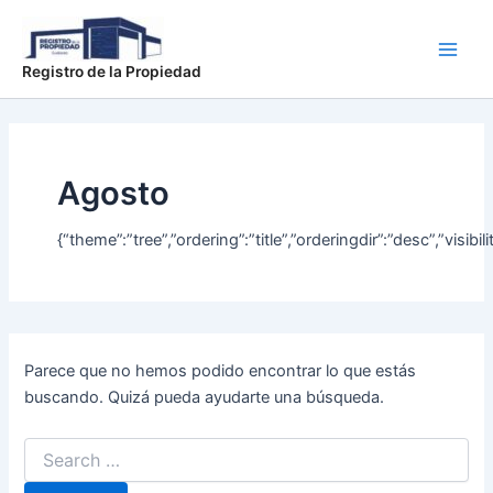
Buscar
Ir
Main
por:
al
Men
contenido
Registro de la Propiedad
Agosto
{“theme”:”tree”,”ordering”:”title”,”orderingdir”:”desc”,”v
Parece que no hemos podido encontrar lo que estás
buscando. Quizá pueda ayudarte una búsqueda.