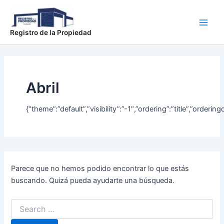
Buscar
Ir
Main
por:
al
Men
contenido
Registro de la Propiedad
Abril
{“theme”:”default”,”visibility”:”-1″,”ordering”:”title”,”o
Parece que no hemos podido encontrar lo que estás
buscando. Quizá pueda ayudarte una búsqueda.