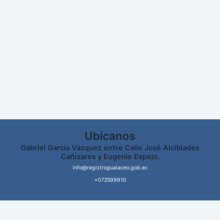
Ubícanos
Gabriel García Vázquez entre Calle José Alcibiades
Cañizares y Eugenio Espejo.
info@registrogualaceo.gob.ec
+072599910