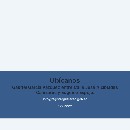
Ubícanos
Gabriel García Vázquez entre Calle José Alcibiades
Cañizares y Eugenio Espejo.
info@registrogualaceo.gob.ec
+072599910