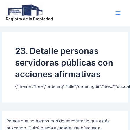
Buscar
Ir
Main
por:
al
Men
contenido
Registro de la Propiedad
23. Detalle personas
servidoras públicas con
acciones afirmativas
{“theme”:”tree”,”ordering”:”title”,”orderingdir”:”desc”,”s
Parece que no hemos podido encontrar lo que estás
buscando. Quizá pueda ayudarte una búsqueda.