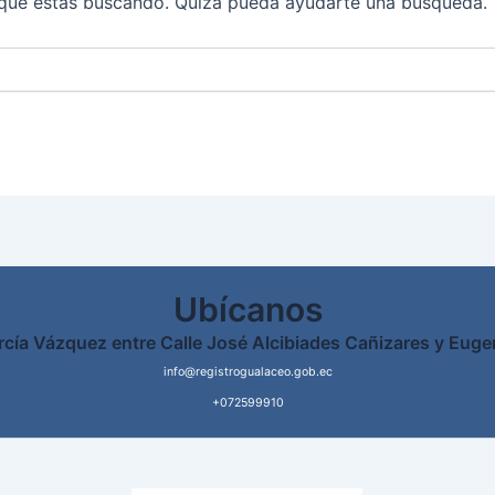
que estás buscando. Quizá pueda ayudarte una búsqueda.
Ubícanos
rcía Vázquez entre Calle José Alcibiades Cañizares y Euge
info@registrogualaceo.gob.ec
+072599910