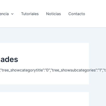
encia
Tutoriales
Noticias
Contacto
idades
y”:”-1″,”tree_showcategorytitle”:”0″,”tree_showsubcategories”