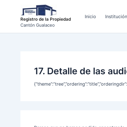
Buscar
Ir
por:
al
Inicio
Institució
contenido
Registro de la Propiedad
Cantón Gualaceo
17. Detalle de las au
{“theme”:”tree”,”ordering”:”title”,”ordering