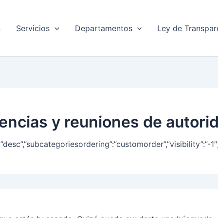
n
Servicios
Departamentos
Ley de Transpar
diencias y reuniones de autor
dir”:”desc”,”subcategoriesordering”:”customorder”,”visibilit