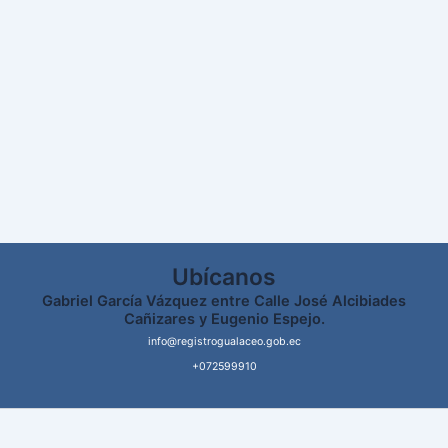
Ubícanos
Gabriel García Vázquez entre Calle José Alcibiades
Cañizares y Eugenio Espejo.
info@registrogualaceo.gob.ec
+072599910