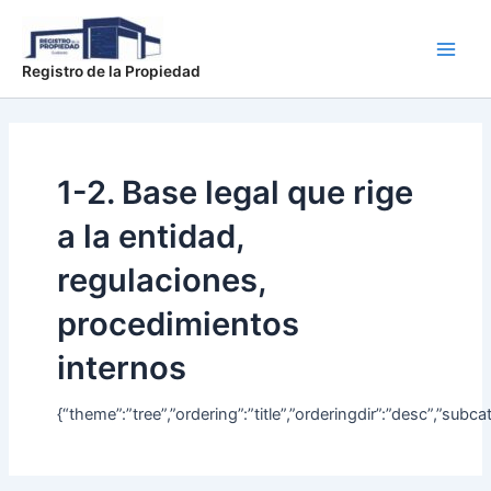
Buscar
Ir
Main
por:
al
Men
contenido
Registro de la Propiedad
1-2. Base legal que rige
a la entidad,
regulaciones,
procedimientos
internos
{“theme”:”tree”,”ordering”:”title”,”orderingdir”:”desc”,”s