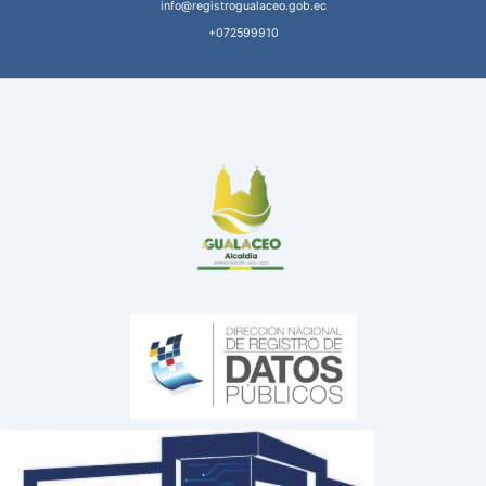
info@registrogualaceo.gob.ec
+072599910