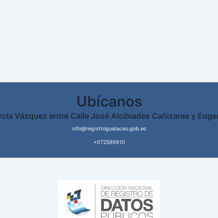
Ubícanos
rcía Vázquez entre Calle José Alcibiades Cañizares y Euge
info@registrogualaceo.gob.ec
+072599910