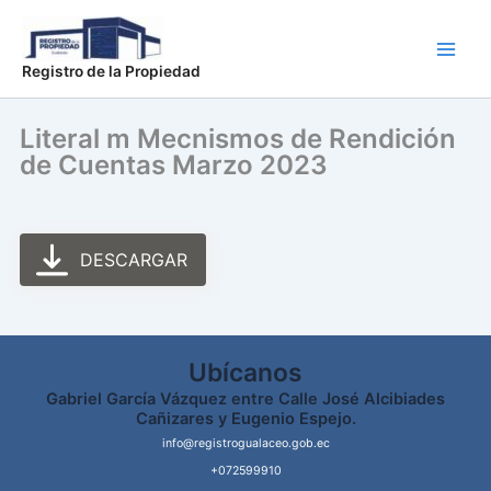
Ir
Main
al
Men
contenido
Registro de la Propiedad
Literal m Mecnismos de Rendición
de Cuentas Marzo 2023
DESCARGAR
Ubícanos
Gabriel García Vázquez entre Calle José Alcibiades
Cañizares y Eugenio Espejo.
info@registrogualaceo.gob.ec
+072599910