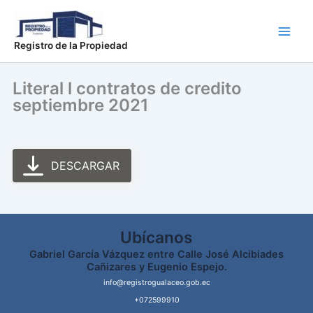
Ir
Main
al
Men
contenido
Registro de la Propiedad
Literal l contratos de credito
septiembre 2021
DESCARGAR
Ubícanos
Gabriel García Vázquez entre Calle José Alcibiades
Cañizares y Eugenio Espejo.
info@registrogualaceo.gob.ec
+072599910