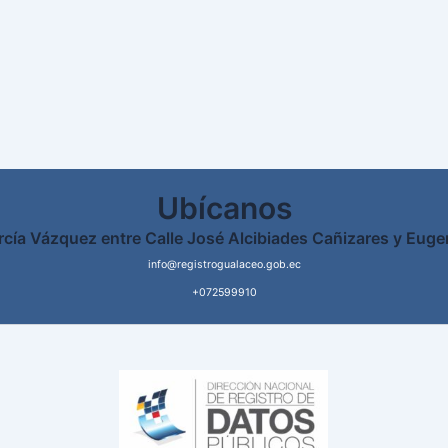
Ubícanos
rcía Vázquez entre Calle José Alcibiades Cañizares y Euge
info@registrogualaceo.gob.ec
+072599910