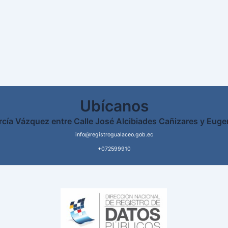
Ubícanos
rcía Vázquez entre Calle José Alcibiades Cañizares y Euge
info@registrogualaceo.gob.ec
+072599910