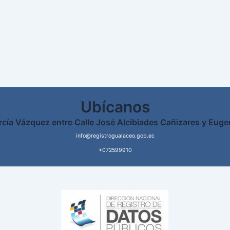
Ubícanos
rcía Vázquez entre Calle José Alcibiades Cañizares y Euge
info@registrogualaceo.gob.ec
+072599910