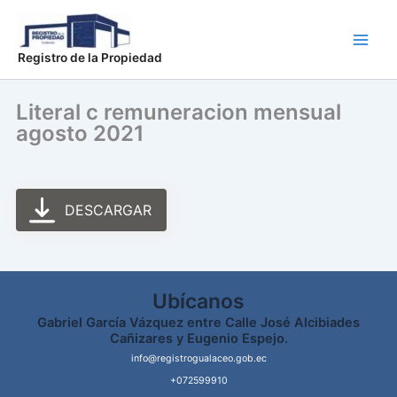
Ir
Main
al
Men
contenido
Registro de la Propiedad
Literal c remuneracion mensual
agosto 2021
DESCARGAR
Ubícanos
Gabriel García Vázquez entre Calle José Alcibiades
Cañizares y Eugenio Espejo.
info@registrogualaceo.gob.ec
+072599910