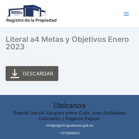
Ir
Main
al
Men
contenido
Registro de la Propiedad
Literal a4 Metas y Objetivos Enero
2023
DESCARGAR
Ubícanos
Gabriel García Vázquez entre Calle José Alcibiades
Cañizares y Eugenio Espejo.
info@registrogualaceo.gob.ec
+072599910