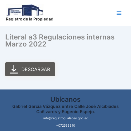
Ir
Main
al
Men
contenido
Registro de la Propiedad
Literal a3 Regulaciones internas
Marzo 2022
DESCARGAR
Ubícanos
Gabriel García Vázquez entre Calle José Alcibiades
Cañizares y Eugenio Espejo.
info@registrogualaceo.gob.ec
+072599910