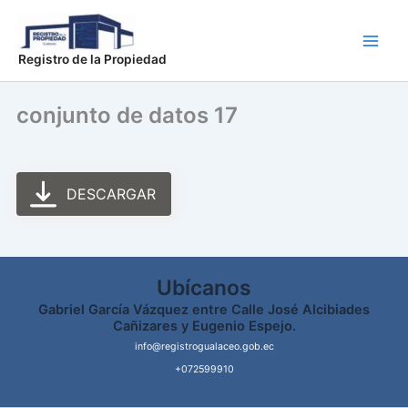
Ir
Main
al
Men
contenido
Registro de la Propiedad
conjunto de datos 17
DESCARGAR
Ubícanos
Gabriel García Vázquez entre Calle José Alcibiades
Cañizares y Eugenio Espejo.
info@registrogualaceo.gob.ec
+072599910