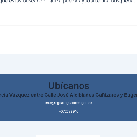
que estás buscando. Quizá pueda ayudarte una búsqueda.
Ubícanos
rcía Vázquez entre Calle José Alcibiades Cañizares y Euge
info@registrogualaceo.gob.ec
+072599910