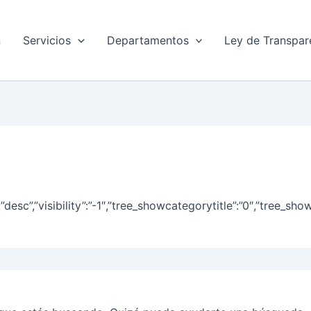
n
Servicios
Departamentos
Ley de Transpar
dir”:”desc”,”visibility”:”-1″,”tree_showcategorytitle”:”0″,”t