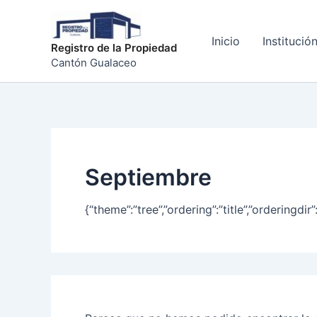
Buscar
Ir
por:
al
Inicio
Institució
contenido
Registro de la Propiedad
Cantón Gualaceo
Septiembre
{“theme”:”tree”,”ordering”:”title”,”ordering