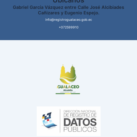
Ubícanos
Gabriel García Vázquez entre Calle José Alcibiades
Cañizares y Eugenio Espejo.
info@registrogualaceo.gob.ec
+072599910