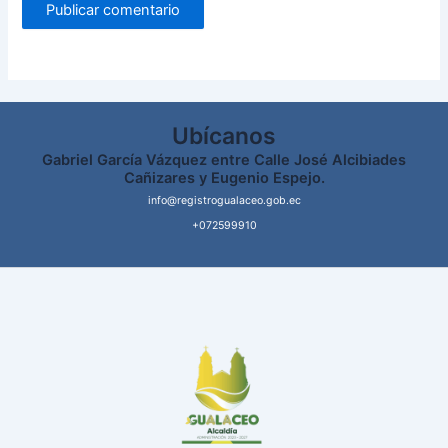
Ubícanos
Gabriel García Vázquez entre Calle José Alcibiades
Cañizares y Eugenio Espejo.
info@registrogualaceo.gob.ec
+072599910